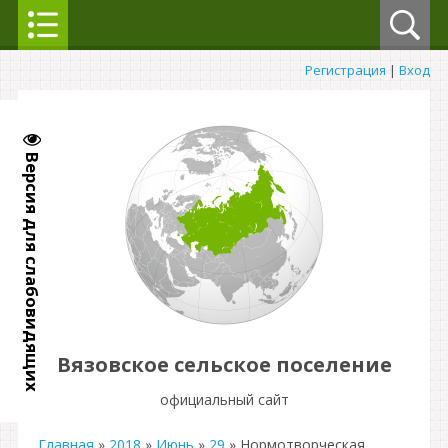
Регистрация
|
Вход
Версия для слабовидящих
Вязовское сельское поселение
официальный сайт
Главная
»
2018
»
Июнь
»
29
» Нормотворческая