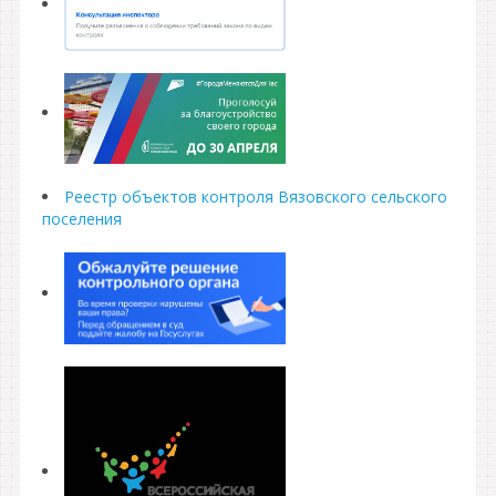
Реестр объектов контроля Вязовского сельского
поселения