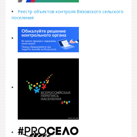
Реестр объектов контроля Вязовского сельского
поселения