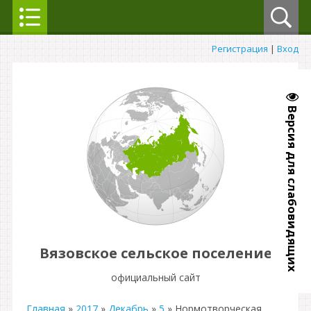
Регистрация
|
Вход
Версия для слабовидящих
Вязовское сельское поселение
официальный сайт
Главная
»
2017
»
Декабрь
»
5
» Нормотворческая