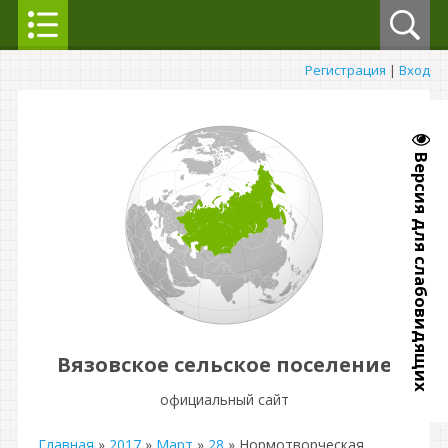
Регистрация
|
Вход
Версия для слабовидящих
Вязовское сельское поселение
официальный сайт
Главная
»
2017
»
Март
»
28
» Нормотворческая