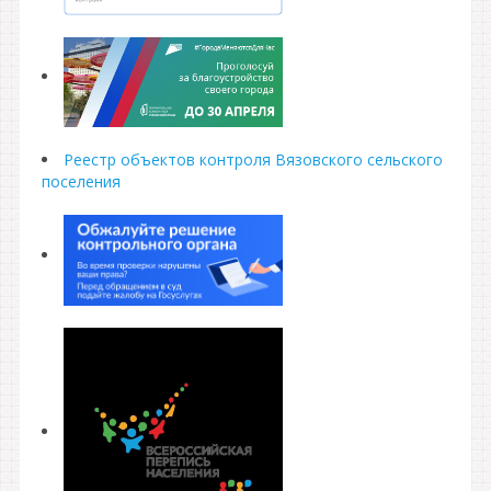
Реестр объектов контроля Вязовского сельского
поселения