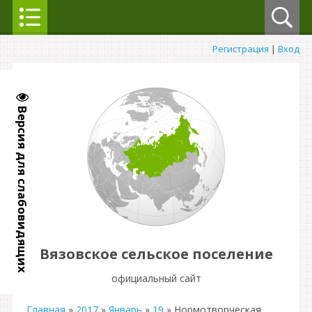
Регистрация
|
Вход
Версия для слабовидящих
Вязовское сельское поселение
официальный сайт
Главная
»
2017
»
Январь
»
19
» Нормотворческая