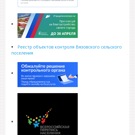
Реестр объектов контроля Вязовского сельского
поселения