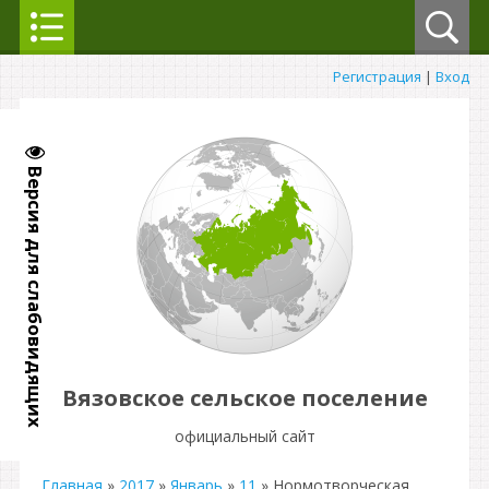
Регистрация
|
Вход
Версия для слабовидящих
Вязовское сельское поселение
официальный сайт
Главная
»
2017
»
Январь
»
11
» Нормотворческая