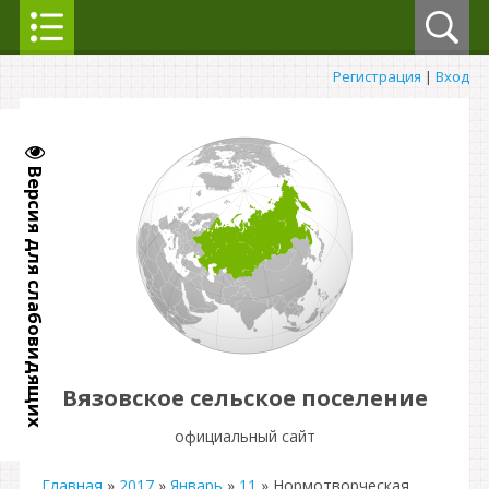
Регистрация
|
Вход
Версия для слабовидящих
Вязовское сельское поселение
официальный сайт
Главная
»
2017
»
Январь
»
11
» Нормотворческая