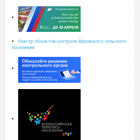
Реестр объектов контроля Вязовского сельского
поселения