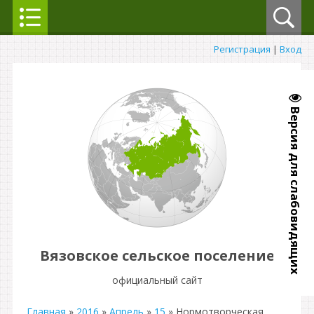
Регистрация
|
Вход
Версия для слабовидящих
Вязовское сельское поселение
официальный сайт
Главная
»
2016
»
Апрель
»
15
» Нормотворческая