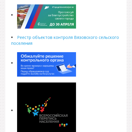
Реестр объектов контроля Вязовского сельского
поселения