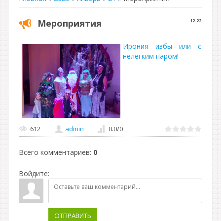
Мероприятия
12:22
Ирония избы или с
нелегким паром!
612
admin
0.0
/
0
Всего комментариев
:
0
Войдите:
ОТПРАВИТЬ