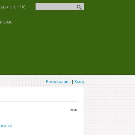
ащита от ЧС
письмо
Регистрация
|
Вход
20:45
рности