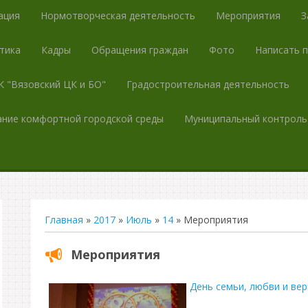
ация
Нормотворческая деятельность
Мероприятия
З
тика
Кадры
Обращения граждан
Фото
Написать 
 "Вязовский ЦК и БО"
Градостроительная деятельность
ние комфортной городской среды
Муниципальный контроль
Главная
»
2017
»
Июль
»
14
» Мероприятия
Мероприятия
День семьи, любви и ве