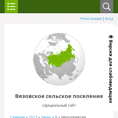
Регистрация
|
Вход
Версия для слабовидящих
Вязовское сельское поселение
официальный сайт
Главная
»
2017
»
Июнь
»
8
» Мероприятия