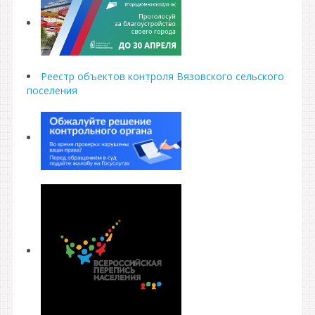
Реестр объектов контроля Вязовского сельского
поселения