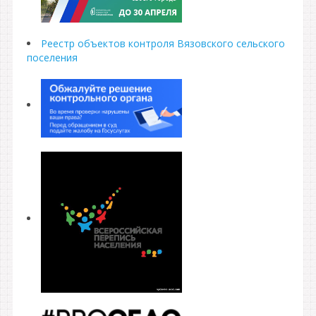
Реестр объектов контроля Вязовского сельского
поселения