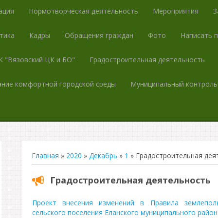
ация
Нормотворческая деятельность
Мероприятия
З
тика
Кадры
Обращения граждан
Фото
Написать 
 "Вязовский ЦК и БО"
Градостроительная деятельность
ние комфортной городской среды
Муниципальный контроль
Главная
»
2020
»
Декабрь
»
1
» Градостроительная дея
Градостроительная деятельность
Проект внесения изменений в Правила землепол
сельского поселения Еланского муниципального район