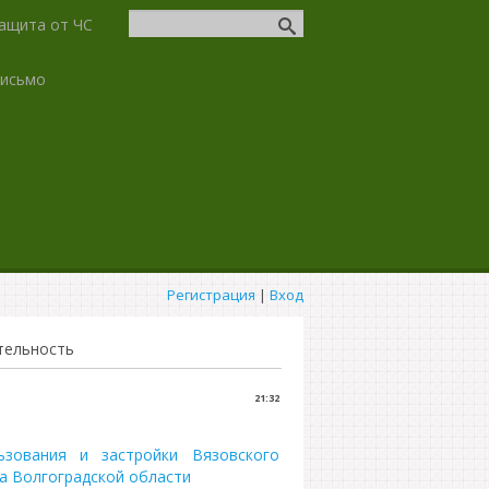
ащита от ЧС
письмо
Регистрация
|
Вход
тельность
21:32
ьзования и застройки Вязовского
а Волгоградской области