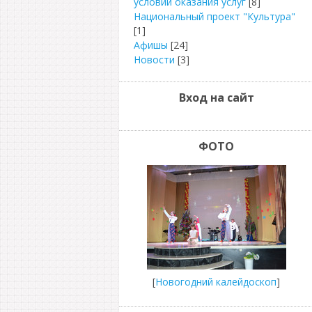
условий оказания услуг
[8]
Национальный проект "Культура"
[1]
Афишы
[24]
Новости
[3]
Вход на сайт
ФОТО
[
Новогодний калейдоскоп
]