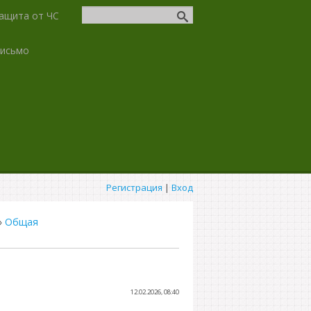
ащита от ЧС
письмо
Регистрация
|
Вход
»
Общая
12.02.2026, 08:40