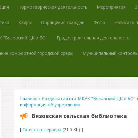
ация
Нормотворческая деятельность
Мероприятия
З
тика
Кадры
Обращения граждан
Фото
Написать 
 "Вязовский ЦК и БО"
Градостроительная деятельность
ние комфортной городской среды
Муниципальный контроль
Главная
»
Разделы сайта
»
МКУК "Вязовский ЦК и БО"
информация об учреждении
Вязовская сельская библиотека
[
Скачать с сервера
(21.5 Kb) ]