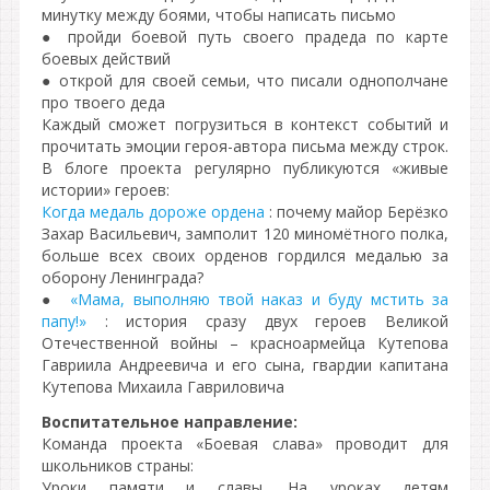
минутку между боями, чтобы написать письмо
● пройди боевой путь своего прадеда по карте
боевых действий
● открой для своей семьи, что писали однополчане
про твоего деда
Каждый сможет погрузиться в контекст событий и
прочитать эмоции героя-автора письма между строк.
В блоге проекта регулярно публикуются «живые
истории» героев:
Когда медаль дороже ордена
: почему майор Берёзко
Захар Васильевич, замполит 120 миномётного полка,
больше всех своих орденов гордился медалью за
оборону Ленинграда?
●
«Мама, выполняю твой наказ и буду мстить за
папу!»
: история сразу двух героев Великой
Отечественной войны – красноармейца Кутепова
Гавриила Андреевича и его сына, гвардии капитана
Кутепова Михаила Гавриловича
Воспитательное направление:
Команда проекта «Боевая слава» проводит для
школьников страны:
Уроки памяти и славы. На уроках детям