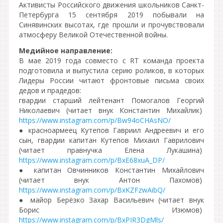
Активисты Российского движения школьников Санкт-
Петербурга 15 сентября 2019 побывали на
Синявинских высотах, где прошли и прочувствовали
атмосферу Великой Отечественной войны.
Медийное направление:
В мае 2019 года совместо с RT команда проекта
подготовила и выпустила серию роликов, в которых
Лидеры России читают фронтовые письма своих
дедов и прадедов:
гвардии старший лейтенант Помогалов Георгий
Николаевич (читает внук Константин Михайлик)
https://www.instagram.com/p/Bw94oCHAsNO/
● красноармеец Кутепов Гавриил Андреевич и его
сын, гвардии капитан Кутепов Михаил Гаврилович
(читает правнучка Елена Лукашина)
https://www.instagram.com/p/BxE68xuA_DP/
● капитан Овчинников Константин Михайлович
(читает внук Антон Пахомов)
https://www.instagram.com/p/BxKZFzwAibQ/
● майор Берёзко Захар Васильевич (читает внук
Борис Изюмов)
https://www.instagram.com/p/BxPIR3DgMls/