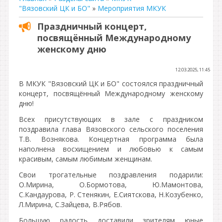
"Вязовский ЦК и БО"
»
Мероприятия МКУК
Праздничный концерт,
посвящённый Международному
женскому дню
12.03.2025, 11:45
В МКУК "Вязовский ЦК и БО" состоялся праздничный
концерт, посвящённый Международному женскому
дню!
Всех присутствующих в зале с праздником
поздравила глава Вязовского сельского поселения
Т.В. Вознякова. Концертная программа была
наполнена восхищением и любовью к самым
красивым, самым любимым женщинам.
Свои трогательные поздравления подарили:
О.Мирина, О.Бормотова, Ю.Мамонтова,
С.Кандаурова, Р. Стенякин, Е.Сиятскова, Н.Козубенко,
Л.Мирина, С.Зайцева, В.Рябов.
Большую радость доставили зрителям юные