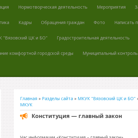
ация
Нормотворческая деятельность
Мероприятия
З
тика
Кадры
Обращения граждан
Фото
Написать 
 "Вязовский ЦК и БО"
Градостроительная деятельность
ние комфортной городской среды
Муниципальный контроль
Главная
»
Разделы сайта
»
МКУК "Вязовский ЦК и БО"
МКУК
Конституция — главный закон
Час информации «Конституция – главный закон».