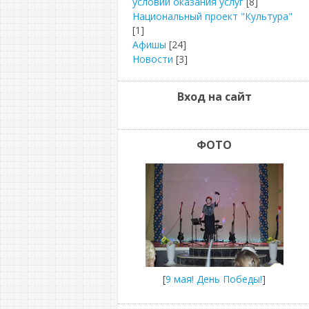
условий оказания услуг
[8]
Национальный проект "Культура"
[1]
Афишы
[24]
Новости
[3]
Вход на сайт
ФОТО
[
9 мая! День Победы!
]