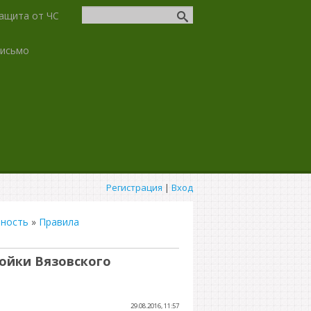
ащита от ЧС
письмо
Регистрация
|
Вход
ьность
»
Правила
ойки Вязовского
29.08.2016, 11:57