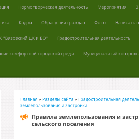
ация
Нормотворческая деятельность
Мероприятия
З
тика
Кадры
Обращения граждан
Фото
Написать 
 "Вязовский ЦК и БО"
Градостроительная деятельность
ние комфортной городской среды
Муниципальный контроль
Главная
»
Разделы сайта
»
Градостроительная деятел
землепользования и застройки
Правила землепользования и застр
сельского поселения