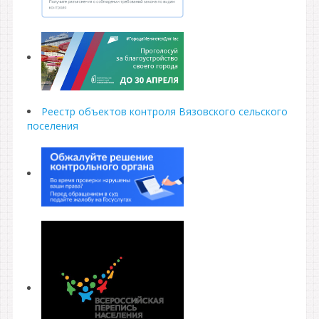
Реестр объектов контроля Вязовского сельского
поселения