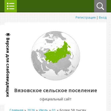
Регистрация
|
Вход
Версия для слабовидящих
Вязовское сельское поселение
официальный сайт
Главная
»
2026
»
Июль
»
01
» Более 58 тысяч