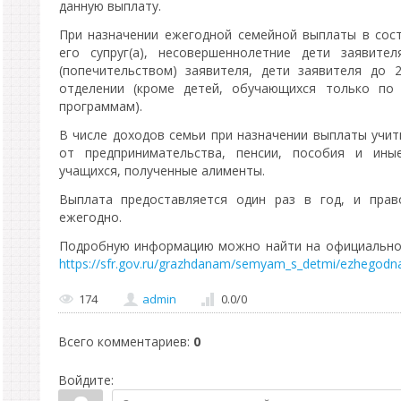
данную выплату.
При назначении ежегодной семейной выплаты в сост
его супруг(а), несовершеннолетние дети заявите
(попечительством) заявителя, дети заявителя до 
отделении (кроме детей, обучающихся только по
программам).
В числе доходов семьи при назначении выплаты учи
от предпринимательства, пенсии, пособия и ины
учащихся, полученные алименты.
Выплата предоставляется один раз в год, и прав
ежегодно.
Подробную информацию можно найти на официальном
https://sfr.gov.ru/grazhdanam/semyam_s_detmi/ezhegodn
174
admin
0.0
/
0
Всего комментариев
:
0
Войдите: