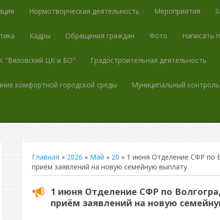
ация
Нормотворческая деятельность
Мероприятия
З
тика
Кадры
Обращения граждан
Фото
Написать 
 "Вязовский ЦК и БО"
Градостроительная деятельность
ние комфортной городской среды
Муниципальный контроль
Главная
»
2026
»
Май
»
20
» 1 июня Отделение СФР по 
приём заявлений на новую семейную выплату
1 июня Отделение СФР по Волгогра
приём заявлений на новую семейн